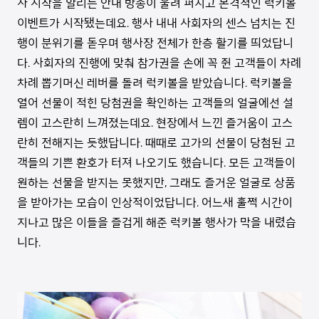
사 시작을 알리는 안내 방송이 울려 퍼지고 본격적인 럭키볼
이벤트가 시작됐는데요
.
행사 내내 사회자의 센스 넘치는 진
행이 분위기를 돋우며 행사장 전체가 한층 활기를 띄었답니
다
.
사회자의 진행에 맞춰 참가권을 손에 꼭 쥔 고객들이 차례
차례 뽑기머신 레버를 돌려 럭키볼을 받았습니다
.
럭키볼을
열어 선물이 적힌 당첨권을 확인하는 고객들의 얼굴에선 설
렘이 고스란히 느껴졌는데요
.
현장에서 느낀 즐거움이 고스
란히 전해지는 듯했답니다
.
때때로 고가의 선물이 당첨된 고
객들의 기쁜 환호가 터져 나오기도 했습니다
.
모든 고객들이
원하는 선물을 받지는 못했지만
,
그래도 즐거운 얼굴로 상품
을 받아가는 모습이 인상적이었답니다
.
어느새 훌쩍 시간이
지나고 많은 이들을 즐겁게 해준 럭키볼 행사가 막을 내렸습
니다
.