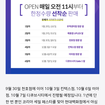
9
월
30
일 천호점에 이어
10
월
3
일 킨텍스점
, 10
월
6
일 미아
점
, 10
월
7
일 디큐브시티에서 진행될 예정입니다
. 1
년에 단
한 번 뿐인 코리아 세일 페스타를 맞아 현대백화점에서 야심