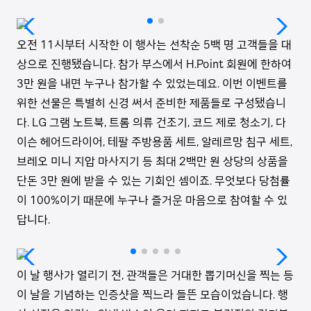
오전
11
시부터 시작한 이 행사는 선착순
5
백 명 고객들을 대
상으로 진행됐습니다
.
참가 부스에서
H.Point
회원에 한하여
3
만 원을 내면 누구나 참가할 수 있었는데요
.
이번 이벤트를
위한 선물은 특별히 신경 써서 준비한 제품들로 구성됐습니
다
. LG
그램 노트북
,
트롬 의류 건조기
,
코드 제로 청소기
,
다
이슨 헤어드라이어
,
테팔 주방용품 세트
,
알레르망 침구 세트
,
브레오 미니 지압 마사지기 등 최대
2
백만 원 상당의 상품을
단돈
3
만 원에 받을 수 있는 기회인 셈이죠
.
무엇보다 당첨률
이
100%
이기 때문에 누구나 즐거운 마음으로 참여할 수 있
답니다
.
이 날 행사가 열리기 전
,
관객들은 거대한 뽑기머신을 찍는 등
이 날을 기념하는 인증샷을 찍느라 들뜬 모습이었습니다
.
행