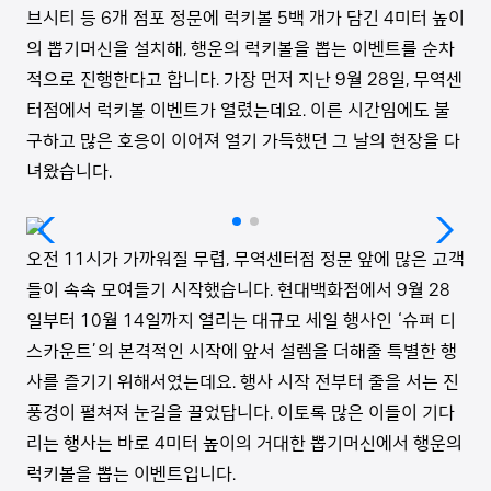
브시티 등
6
개 점포 정문에 럭키볼
5
백 개가 담긴
4
미터 높이
의 뽑기머신을 설치해
,
행운의 럭키볼을 뽑는 이벤트를 순차
적으로 진행한다고 합니다
.
가장 먼저 지난
9
월
28
일
,
무역센
터점에서 럭키볼 이벤트가 열렸는데요
.
이른 시간임에도 불
구하고 많은 호응이 이어져 열기 가득했던 그 날의 현장을 다
녀왔습니다
.
오전
11
시가 가까워질 무렵
,
무역센터점 정문 앞에 많은 고객
들이 속속 모여들기 시작했습니다
.
현대백화점에서
9
월
28
일부터
10
월
14
일까지 열리는 대규모 세일 행사인
‘
슈퍼 디
스카운트
’
의 본격적인 시작에 앞서 설렘을 더해줄 특별한 행
사를 즐기기 위해서였는데요
.
행사 시작 전부터 줄을 서는 진
풍경이 펼쳐져 눈길을 끌었답니다
.
이토록 많은 이들이 기다
리는 행사는 바로
4
미터 높이의 거대한 뽑기머신에서 행운의
럭키볼을 뽑는 이벤트입니다
.