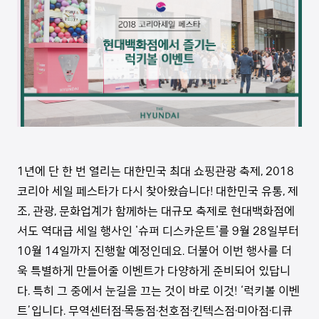
1
년에 단 한 번 열리는 대한민국 최대 쇼핑관광 축제
, 2018
코리아 세일 페스타가 다시 찾아왔습니다
!
대한민국 유통
,
제
조
,
관광
,
문화업계가 함께하는 대규모 축제로 현대백화점에
서도 역대급 세일 행사인
'
슈퍼 디스카운트
'
를
9
월
28
일부터
10
월
14
일까지 진행할 예정인데요
.
더불어 이번 행사를 더
욱 특별하게 만들어줄 이벤트가 다양하게 준비되어 있답니
다
.
특히 그 중에서 눈길을 끄는 것이 바로 이것
! ‘
럭키볼 이벤
트
’
입니다
.
무역센터점
·
목동점
·
천호점
·
킨텍스점
·
미아점
·
디큐