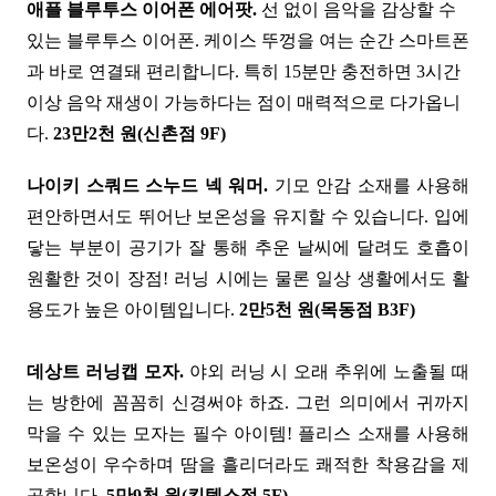
애플 블루투스 이어폰 에어팟.
선 없이 음악을 감상할 수
있는 블루투스 이어폰. 케이스 뚜껑을 여는 순간 스마트폰
과 바로 연결돼 편리합니다. 특히 15분만 충전하면 3시간
이상 음악 재생이 가능하다는 점이 매력적으로 다가옵니
다.
23만2천 원(신촌점 9F)
나이키 스쿼드 스누드 넥 워머.
기모 안감 소재를 사용해
편안하면서도 뛰어난 보온성을 유지할 수 있습니다. 입에
닿는 부분이 공기가 잘 통해 추운 날씨에 달려도 호흡이
원활한 것이 장점! 러닝 시에는 물론 일상 생활에서도 활
용도가 높은 아이템입니다.
2만5천 원(목동점 B3F)
데상트 러닝캡 모자.
야외 러닝 시 오래 추위에 노출될 때
는 방한에 꼼꼼히 신경써야 하죠. 그런 의미에서 귀까지
막을 수 있는 모자는 필수 아이템! 플리스 소재를 사용해
보온성이 우수하며 땀을 흘리더라도 쾌적한 착용감을 제
공합니다.
5만9천 원(킨텍스점 5F)