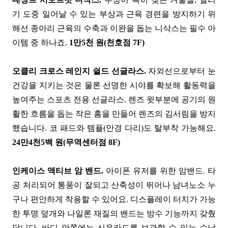
기 도중 일어날 수 있는 부상과 근육 경련을 방지하기 위
해선 종아리 근육의 수축과 이완을 돕는 니삭스는 필수 아
이템 중 하나죠.
1만5천 원(천호점 7F)
오클리 크로스 레인지 쉴드 선글라스.
자외선으로부터 눈
건강을 지키는 것은 물론 선명한 시야를 확보해 활동력을
높여주는 스포츠 전용 선글라스. 렌즈 윗부분에 공기의 원
활한 흐름을 돕는 작은 홈을 만들어 렌즈의 김서림을 방지
했습니다. 코 패드와 템플(안경 다리)도 탈부착 가능해요.
24만4천5백 원(무역센터점 8F)
인케이스 액티브 암 밴드.
아이폰 유저를 위한 암밴드. 타
공 처리되어 통풍이 잘되고 산축성이 뛰어나 남녀노소 누
구나 편안하게 착용할 수 있어요. 디스플레이 터치가 가능
한 투명 덮개와 나일론 재질의 밴드는 방수 기능까지 갖췄
답니다. 바디 안쪽에는 신용카드를 보관할 수 있는 수납