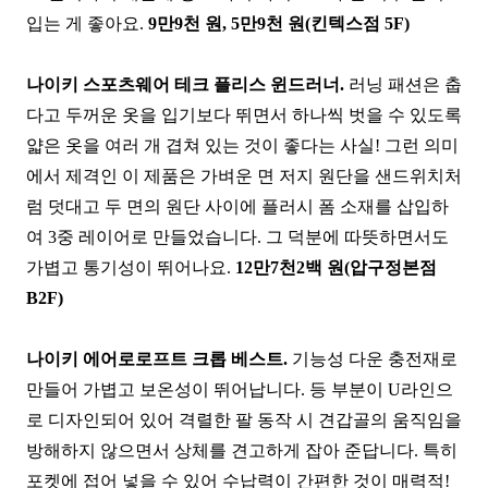
입는 게 좋아요.
9만9천 원, 5만9천 원(킨텍스점 5F)
나이키 스포츠웨어 테크 플리스 윈드러너.
러닝 패션은 춥
다고 두꺼운 옷을 입기보다 뛰면서 하나씩 벗을 수 있도록
얇은 옷을 여러 개 겹쳐 있는 것이 좋다는 사실! 그런 의미
에서 제격인 이 제품은 가벼운 면 저지 원단을 샌드위치처
럼 덧대고 두 면의 원단 사이에 플러시 폼 소재를 삽입하
여 3중 레이어로 만들었습니다. 그 덕분에 따뜻하면서도
가볍고 통기성이 뛰어나요.
12만7천2백 원(압구정본점
B2F)
나이키 에어로로프트 크롭 베스트.
기능성 다운 충전재로
만들어 가볍고 보온성이 뛰어납니다. 등 부분이 U라인으
로 디자인되어 있어 격렬한 팔 동작 시 견갑골의 움직임을
방해하지 않으면서 상체를 견고하게 잡아 준답니다. 특히
포켓에 접어 넣을 수 있어 수납력이 간편한 것이 매력적!