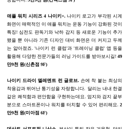
애플 워치
시리즈 4
나이키+.
나이키 로고가 부각된 시계
화면이 매력적인 이 애플 워치는 운동 기능이 강화된 것이
특징! 심전도 판독기와 낙하 감지 등 새로운 기능이 추가
됐을 뿐 아니라 기존 디자인 대비 화면은 더 커지고 두께
는 얇아졌죠. '나이키 런 클럽'과 '트레이닝 클럽' 앱 등을
활용해 다양한 전문가들의 러닝 가이드를 받아보시길!
49
만9천 원(신촌점 9F)
나이키 드라이 엘레멘트 런 글로브.
손에 착 붙는 최상의
착용감과 뛰어난 통기성을 자랑합니다. 달리는 내내 한결
같은 쾌적함과 편안함을 구현하는데요. 엄지와 검지 끝부
분으로 스마트폰이나 워치를 터치할 수 있어 편리해요.
2
만9천 원(미아점 6F)
데상트 서포트핏 니삭스.
부상이 특히 잦은 겨울철, 달리