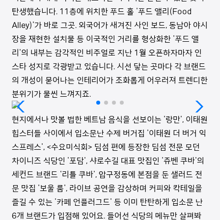
탄생했습니다. 11층에 위치한 푸드 홀 '푸드 앨리(Food
Alley)'가 바로 그곳. 외국어가 새겨진 사인 보드, 동남아 야시
장을 재현한 설치물 등 이국적인 거리를 형상화한 '푸드 앨
리'의 내부는 감각적인 비주얼로 지난 1월 오픈하자마자 인
스타 성지로 각광받고 있습니다. 시선 닿는 곳마다 각 브랜드
의 개성이 묻어나는 인테리어가 조화롭게 어우러져 트렌디한
분위기가 물씬 느껴지죠.
현지에서나 맛볼 법한 베트남 음식을 선보이는 '랑만', 이태원
힙스터들 사이에서 입소문난 수제 버거집 '이태원 더 버거 익
스프레스', <수요미식회> 딤섬 편에 등장한 딤섬 전문 모던
차이니즈 식당인 '포담', 샤로수길 대표 맛집인 '쥬벤 쿠바'의
세컨드 브랜드 '리틀 쿠바', 압구정동에 본점을 둔 샐러드 전
문 맛집 '보울 룸', 라이브 공연을 감상하며 커피와 칵테일을
즐길 수 있는 '카페 언플러그드' 등 이미 탄탄하게 입소문 난
6개 브랜드가 입점해 있어요. 들어선 식당의 메뉴만 살펴봐