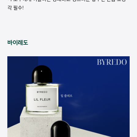
각 필수!
바이레도