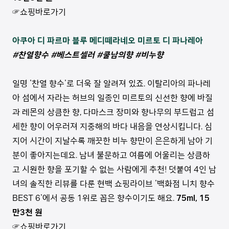
☞쇼핑바로가기
아쿠아 디 파르마 블루 메디떼라네오 미르토 디 파나레아
#찬열향수 #베스트셀러 #쿨남의향 #비누향
일명 '찬열 향수'로 더욱 잘 알려져 있죠. 이탈리아의 파나레
아 섬에서 자라는 허브의 일종인 미르토의 신선한 향에 바질
과 레몬의 상큼한 향, 다마스크 장미와 향나무의 부드럽고 섬
세한 향이 어우러져 지중해의 바다 내음을 연상시킵니다. 심
지어 시간이 지날수록 깨끗한 비누 향만이 은은하게 남아 기
분이 좋아지는데요. 남녀 불문하고 여름에 어울리는 상큼하
고 시원한 향을 포기할 수 없는 사람에게 추천! 덧붙여 4인 남
녀의 솔직한 리뷰를 다룬 현백 쇼핑라이브 '백화점 니치 향수
BEST 6'에서 공동 1위로 꼽은 향수이기도 해요.
75ml, 15
만3천 원
☞쇼핑바로가기