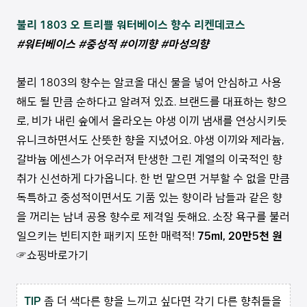
불리 1803 오 트리쁠 워터베이스 향수 리켄데코스
#워터베이스 #중성적 #이끼향 #마성의향
불리 1803의 향수는 알코올 대신 물을 넣어 안심하고 사용
해도 될 만큼 순하다고 알려져 있죠. 브랜드를 대표하는 향으
로, 비가 내린 숲에서 올라오는 야생 이끼 냄새를 연상시키듯
유니크하면서도 산뜻한 향을 지녔어요. 야생 이끼와 제라늄,
갈바늄 에센스가 어우러져 탄생한 그린 계열의 이국적인 향
취가 신선하게 다가옵니다. 한 번 맡으면 거부할 수 없을 만큼
독특하고 중성적이면서도 기품 있는 향이라 남들과 같은 향
을 꺼리는 남녀 공용 향수로 제격일 듯해요. 소장 욕구를 불러
일으키는 빈티지한 패키지 또한 매력적!
75ml, 20만5천 원
☞쇼핑바로가기
TIP
좀 더 색다른 향을 느끼고 싶다면 각기 다른 향취들을