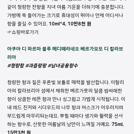
같이 청량한 잔향을 지녀 여름 기운을 더하기에 충분합니다.
가방에 쏙 들어가는 크기로 휴대성이 뛰어나 언제 어디서나
향을 즐길 수 있어요.
10ml*4, 10만8천 원
☞쇼핑바로가기
아쿠아 디 파르마 블루 메디떼라네오 베르가모또 디 칼라브
리아
#청량함 #과즙팡팡 #남녀공용향수
청량한 향과 짙은 푸른빛 보틀로 매력을 발산합니다. 이탈리
아의 칼라브리아 섬에서 채취한 베르가못의 달콤 쌉싸래한
향이 상큼한 레몬 향과 만나 싱그럽고 가볍게 시작됩니다. 이
내 레드 진저와 시더우드의 나무 향과 머스크가 어우러지며
부드럽게 마무리되는데요. 뿌릴 때마다 생기와 활력을 선사
하는 향수로, 산뜻한 여름날의 낭만이 느껴질 거예요.
75ml,
15만3천 원