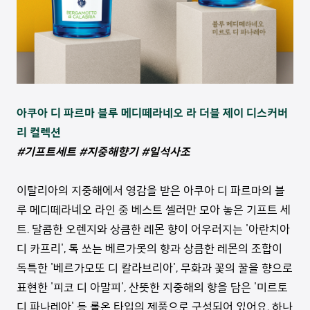
아쿠아 디 파르마 블루 메디떼라네오 라 더블 제이 디스커버
리 컬렉션
#기프트세트 #지중해향기 #일석사조
이탈리아의 지중해에서 영감을 받은 아쿠아 디 파르마의 블
루 메디떼라네오 라인 중 베스트 셀러만 모아 놓은 기프트 세
트. 달콤한 오렌지와 상큼한 레몬 향이 어우러지는 '아란치아
디 카프리', 톡 쏘는 베르가못의 향과 상큼한 레몬의 조합이
독특한 '베르가모또 디 칼라브리아', 무화과 꽃의 꿀을 향으로
표현한 '피코 디 아말피', 산뜻한 지중해의 향을 담은 '미르토
디 파나레아' 등 롤온 타입의 제품으로 구성되어 있어요. 하나