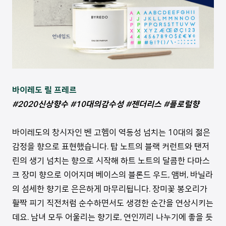
바이레도 릴 프레르
#2020신상향수 #10대의감수성 #젠더리스 #플로럴향
바이레도의 창시자인 벤 고헴이 역동성 넘치는 10대의 젊은
감정을 향으로 표현했습니다. 탑 노트의 블랙 커런트와 탠저
린의 생기 넘치는 향으로 시작해 하트 노트의 달콤한 다마스
크 장미 향으로 이어지며 베이스의 블론드 우드, 앰버, 바닐라
의 섬세한 향기로 은은하게 마무리됩니다. 장미꽃 봉오리가
활짝 피기 직전처럼 순수하면서도 생경한 순간을 연상시키는
데요. 남녀 모두 어울리는 향기로, 연인끼리 나누기에 좋을 듯