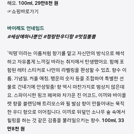
해요.
100ml, 29만8천 원
☞쇼핑바로가기
바이레도 언네임드
#세상에하나뿐인 #청량한우디향 #멋짐뿜뿜
'익명'이라는 이름처럼 향기를 맡고 자신만의 방식으로 해석
하고 자유롭게 느끼길 바라는 취지에서 탄생했어요. 함께 포
함된 레터 스티커로 나만의 라벨링을 완성할 수 있죠. 향수 이
름, 기념일, 커플 애칭, 행운의 숫자 등을 조합하여 특별한 선
물로 건네기에 안성맞춤! 향 역시 마찬가지로 범상치 않은데
요. 스파이시한 핑크 페퍼와 차가운 진 어코드, 이끼와 바이올
렛 향을 블렌딩해 트리모스와 필 발삼 향이 만들어내는 묵직
한 우디 향으로 이어집니다. 이끼로 뒤덮인 소나무 숲 속에서
힐링을 하는 것 같은 감흥을 불러일으키는 향수.
100ml, 33
만8천 원