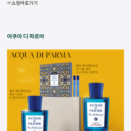
☞쇼핑바로가기
아쿠아 디 파르마