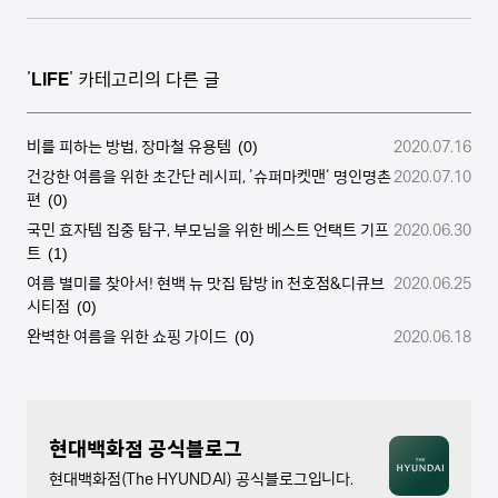
'
LIFE
' 카테고리의 다른 글
비를 피하는 방법, 장마철 유용템
2020.07.16
(0)
건강한 여름을 위한 초간단 레시피, '슈퍼마켓맨' 명인명촌
2020.07.10
편
(0)
국민 효자템 집중 탐구, 부모님을 위한 베스트 언택트 기프
2020.06.30
트
(1)
여름 별미를 찾아서! 현백 뉴 맛집 탐방 in 천호점&디큐브
2020.06.25
시티점
(0)
완벽한 여름을 위한 쇼핑 가이드
2020.06.18
(0)
현대백화점 공식블로그
현대백화점(The HYUNDAI) 공식블로그입니다.