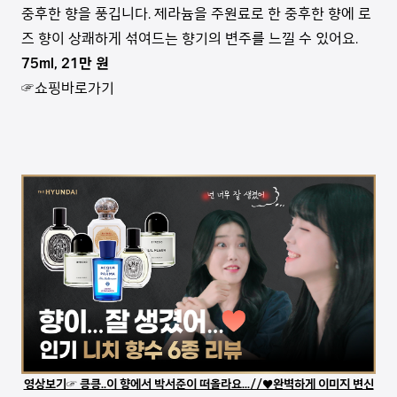
중후한 향을 풍깁니다. 제라늄을 주원료로 한 중후한 향에 로
즈 향이 상쾌하게 섞여드는 향기의 변주를 느낄 수 있어요.
75ml, 21만 원
☞쇼핑바로가기
영상보기☞ 킁킁..이 향에서 박서준이 떠올라요...//♥완벽하게 이미지 변신