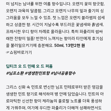
미 넘치는 남녀를 위한 여름 향수입니다. 오렌지 꽃의 향긋함,
오렌지 과육의 달콤함, 그리고 오렌지 나무의 잎과 줄기의 싱
그러움을 모두 느낄 수 있죠. 첫 느낌은 오렌지 블라썸의 섬세
하고 상큼한 향. 시간이 지날수록 부드러운 꽃냄새와 흙냄새,
프레시한 우디 향이 차례로 올라옵니다. 특히 파출리의 쌉싸
래한 잔향이 일품! 반전이 느껴지는 향이라 타인에게 호기심
을 불러일으키기에 충분해요.
50ml, 13만2천 원
☞쇼핑바로가기
딥티크 오 드 민떼 오 드 퍼퓸
#님프소환 #생생한민트향 #남녀공용향수
그리스 신화 속 민트로 변신한 님프 민테로부터 받은 영감을
생생한 민트 향기로 해석하여 병 안에 담았습니다. 민트의 아
로마틱한 신선한 향이 제라늄의 플로랄 노트를 더욱 풍성하
게 가꿔주며, 여기에 우디한 파출리가 더해져 상쾌하면서도