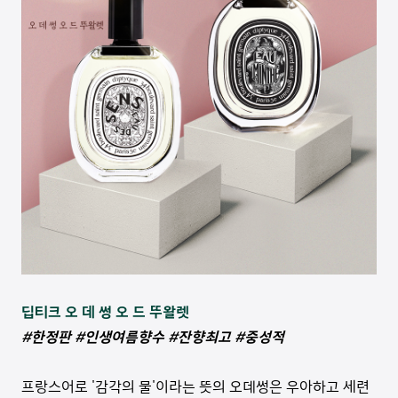
딥티크 오 데 썽 오 드 뚜왈렛
#한정판 #인생여름향수 #잔향최고 #중성적
프랑스어로 '감각의 물'이라는 뜻의 오데썽은 우아하고 세련