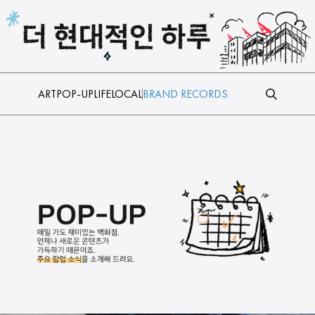
본문 바로가기
ART
POP-UP
LIFE
LOCAL
BRAND RECORDS