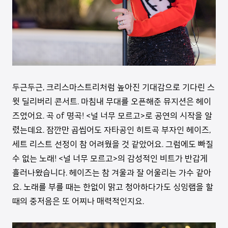
두근두근, 크리스마스트리처럼 높아진 기대감으로 기다린 스
윗 딜리버리 콘서트. 마침내 무대를 오픈해준 뮤지션은 헤이
즈였어요. 곡 of 명곡! <널 너무 모르고>로 공연의 시작을 알
렸는데요. 잠깐만 곱씹어도 자타공인 히트곡 부자인 헤이즈,
세트 리스트 선정이 참 어려웠을 것 같았어요. 그럼에도 빠질
수 없는 노래! <널 너무 모르고>의 감성적인 비트가 반갑게
흘러나왔습니다. 헤이즈는 참 겨울과 잘 어울리는 가수 같아
요. 노래를 부를 때는 한없이 맑고 청아하다가도 싱잉랩을 할
때의 중저음은 또 어찌나 매력적인지요.